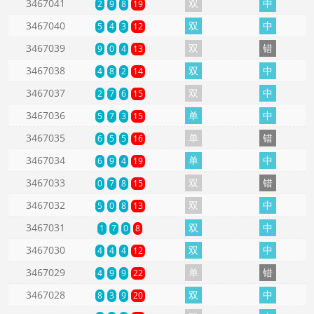
3467041
双
中
2
9
8
19
3467040
双
中
5
4
3
12
3467039
双
错
9
0
4
13
3467038
双
中
4
8
2
14
3467037
双
中
2
7
6
15
3467036
单
中
5
7
3
15
3467035
单
错
6
5
5
16
3467034
单
中
6
9
4
19
3467033
双
错
0
7
8
15
3467032
双
中
5
0
8
13
3467031
双
中
1
7
0
8
3467030
双
中
4
4
4
12
3467029
单
错
4
9
9
22
3467028
双
中
8
3
9
20